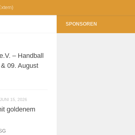
xtern)
SPONSOREN
.V. – Handball
& 09. August
JUNI 15, 2026
mit goldenem
HSG