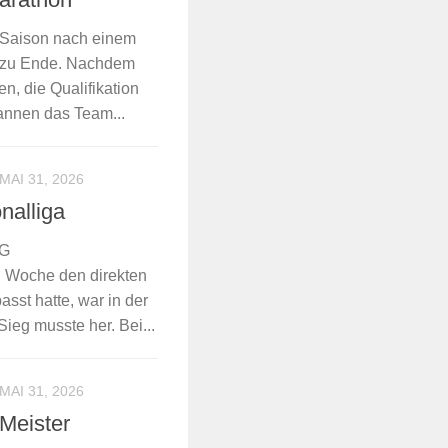
e Saison nach einem
h zu Ende. Nachdem
n, die Qualifikation
annen das Team...
MAI 31, 2026
nalliga
SG
n Woche den direkten
sst hatte, war in der
Sieg musste her. Bei...
MAI 31, 2026
Meister