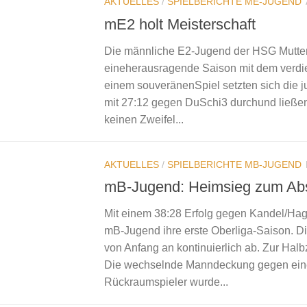
AKTUELLES
/
SPIELBERICHTE ME-JUGEND
mE2 holt Meisterschaft
Die männliche E2-Jugend der HSG Mutter
eineherausragende Saison mit dem verdien
einem souveränenSpiel setzten sich die 
mit 27:12 gegen DuSchi3 durchund ließe
keinen Zweifel...
AKTUELLES
/
SPIELBERICHTE MB-JUGEND
mB-Jugend: Heimsieg zum Ab
Mit einem 38:28 Erfolg gegen Kandel/Ha
mB-Jugend ihre erste Oberliga-Saison. D
von Anfang an kontinuierlich ab. Zur Halb
Die wechselnde Manndeckung gegen ein
Rückraumspieler wurde...