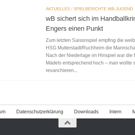
AKTUELLES
/
SPIELBERICHTE WB-JUGEND
wB sichert sich im Handballkr
Engers einen Punkt
Zum letzten Saisonspiel empfing die wei
HSG Mutterstadt/Ruchheim die Mannschaf
Nach der Niederlage im Hinspiel war die 
Mädels entsprechend hoch – man wollte s
revanchieren...
sum
Datenschutz­erklärung
Downloads
Intern
M