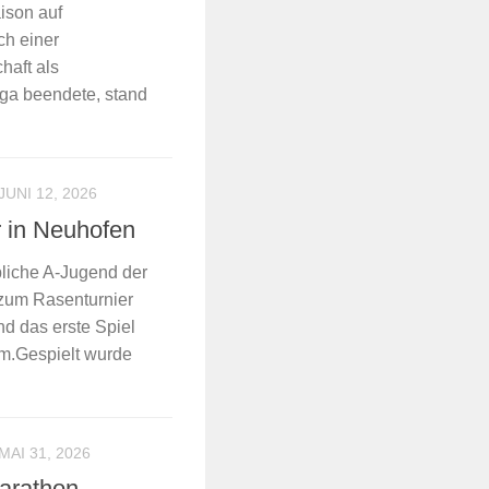
ison auf
ch einer
haft als
iga beendete, stand
JUNI 12, 2026
r in Neuhofen
liche A-Jugend der
zum Rasenturnier
d das erste Spiel
m.Gespielt wurde
MAI 31, 2026
arathon