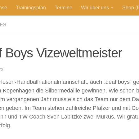
hse
Trainingsplan
Termine
Wir über uns
Shop (E
ES
 Boys Vizeweltmeister
23
losen-Handballnationalmannschaft, auch „deaf boys“ ge
 Kopenhagen die Silbermedallie gewinnen. Wie schon b
im vergangenen Jahr musste sich das Team nur dem Dau
n geben. Im Team stehen zahlreiche Pfälzer und mit Co
n und TW Coach Sven Labitzke zwei MuRus. Wir gratuli
folg.