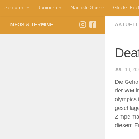
Senioren
Junioren
Nächste Spiele
Glücks-Füc
Zum Inhalt springen
INFOS & TERMINE
AKTUELL
Deaf
JULI 18, 20
Die Gehör
der WM in
olympics 
geschlage
Zimpelman
diesem Er