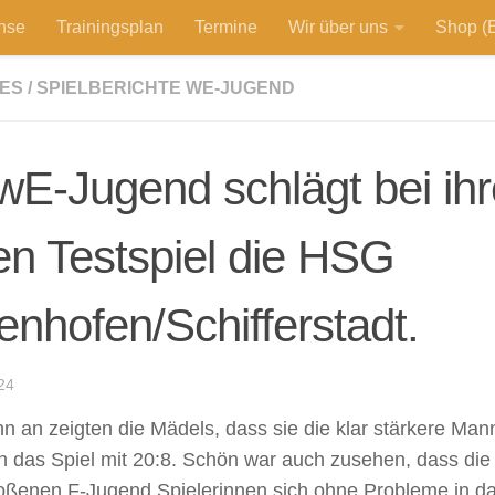
hse
Trainingsplan
Termine
Wir über uns
Shop (E
ES
/
SPIELBERICHTE WE-JUGEND
wE-Jugend schlägt bei ih
en Testspiel die HSG
nhofen/Schifferstadt.
24
n an zeigten die Mädels, dass sie die klar stärkere Ma
 das Spiel mit 20:8. Schön war auch zusehen, dass die
ßenen F-Jugend Spielerinnen sich ohne Probleme in da