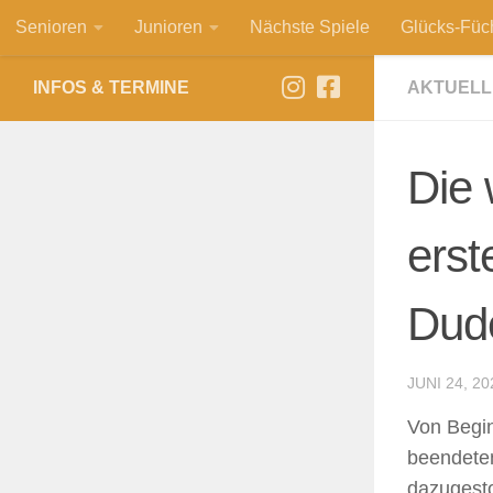
Senioren
Junioren
Nächste Spiele
Glücks-Füc
Zum Inhalt springen
INFOS & TERMINE
AKTUELL
Die 
erst
Dude
JUNI 24, 20
Von Begin
beendeten
dazugesto