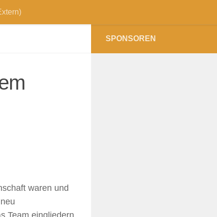
xtern)
SPONSOREN
rem
nnschaft waren und
 neu
s Team eingliedern