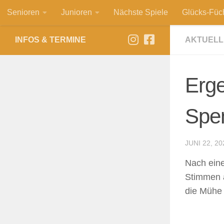
Senioren
Junioren
Nächste Spiele
Glücks-Füc
Zum Inhalt springen
INFOS & TERMINE
AKTUELL
Erge
Spe
JUNI 22, 20
Nach eine
Stimmen a
die Mühe