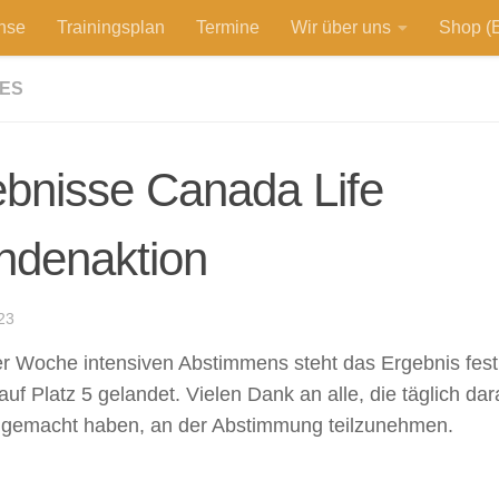
hse
Trainingsplan
Termine
Wir über uns
Shop (E
ES
bnisse Canada Life
ndenaktion
23
r Woche intensiven Abstimmens steht das Ergebnis fest:
uf Platz 5 gelandet. Vielen Dank an alle, die täglich da
 gemacht haben, an der Abstimmung teilzunehmen.