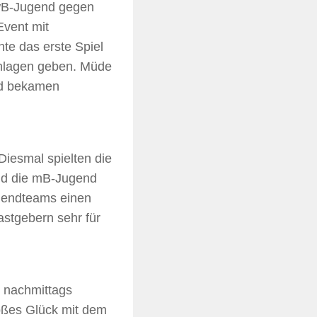
 wB-Jugend gegen
Event mit
e das erste Spiel
chlagen geben. Müde
und bekamen
iesmal spielten die
nd die mB-Jugend
ugendteams einen
stgebern sehr für
, nachmittags
roßes Glück mit dem