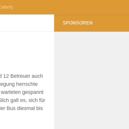
xtern)
SPONSOREN
d 12 Betreuer auch
regung herrschte
r warteten gespannt
ch galt es, sich für
der Bus diesmal bis