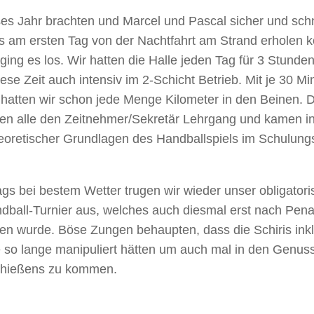
es Jahr brachten und Marcel und Pascal sicher und sch
s am ersten Tag von der Nachtfahrt am Strand erholen 
ging es los. Wir hatten die Halle jeden Tag für 3 Stunde
iese Zeit auch intensiv im 2-Schicht Betrieb. Mit je 30 M
atten wir schon jede Menge Kilometer in den Beinen.
ten alle den Zeitnehmer/Sekretär Lehrgang und kamen 
heoretischer Grundlagen des Handballspiels im Schulun
gs bei bestem Wetter trugen wir wieder unser obligator
ball-Turnier aus, welches auch diesmal erst nach Pena
en wurde. Böse Zungen behaupten, dass die Schiris ink
e so lange manipuliert hätten um auch mal in den Genus
chießens zu kommen.