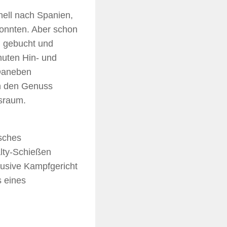
nell nach Spanien,
konnten. Aber schon
n gebucht und
inuten Hin- und
 Daneben
in den Genuss
gsraum.
isches
lty-Schießen
lusive Kampfgericht
s eines