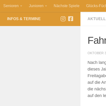
Senioren
Junioren
Nächste Spiele
Glücks-Füc
Zum Inhalt springen
INFOS & TERMINE
AKTUELL
Fah
OKTOBER 3
Nach lang
dieses Ja
Freitagab
auf die A
die nächs
auf den l