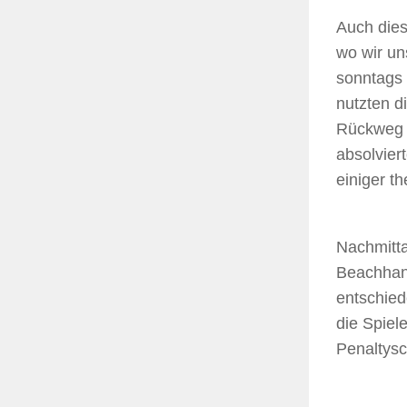
Auch dies
wo wir un
sonntags 
nutzten d
Rückweg h
absolvier
einiger t
Nachmitta
Beachhand
entschied
die Spiel
Penaltys