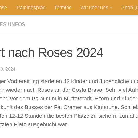
hse
Trainingsplan
Termine
Wir über uns
Shop (E
ES
/
INFOS
rt nach Roses 2024
0, 2024
er Vorbereitung starteten 42 Kinder und Jugendliche un
hr wieder nach Roses an der Costa Brava. Sehr viel Auf
end vor dem Palatinum in Mutterstadt. Eltern und Kinde
nkunft des Busses der Fa. Cramer aus Karlsruhe. Schließli
ten 12-12 Stunden die besten Plätze zu sichern, zumal 
etzten Platz ausgebucht war.