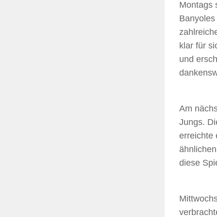
Montags s
Banyoles 
zahlreich
klar für 
und ersch
dankenswe
Am nächst
Jungs. D
erreichte
ähnlichen
diese Spi
Mittwochs
verbracht