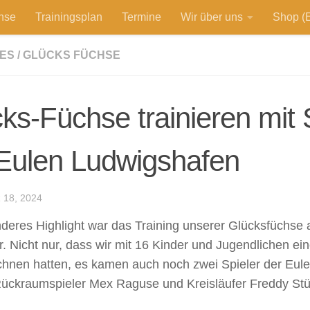
hse
Trainingsplan
Termine
Wir über uns
Shop (E
ES
/
GLÜCKS FÜCHSE
ks-Füchse trainieren mit 
Eulen Ludwigshafen
18, 2024
deres Highlight war das Training unserer Glücksfüchse
 Nicht nur, dass wir mit 16 Kinder und Jugendlichen e
chnen hatten, es kamen auch noch zwei Spieler der Eul
ückraumspieler Mex Raguse und Kreisläufer Freddy Stü