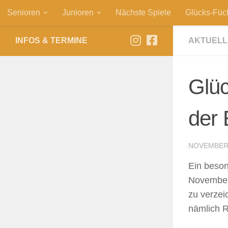
Senioren
Junioren
Nächste Spiele
Glücks-Füc
Zum Inhalt springen
INFOS & TERMINE
AKTUELL
Glüc
der 
NOVEMBER 
Ein beson
November.
zu verzei
nämlich R