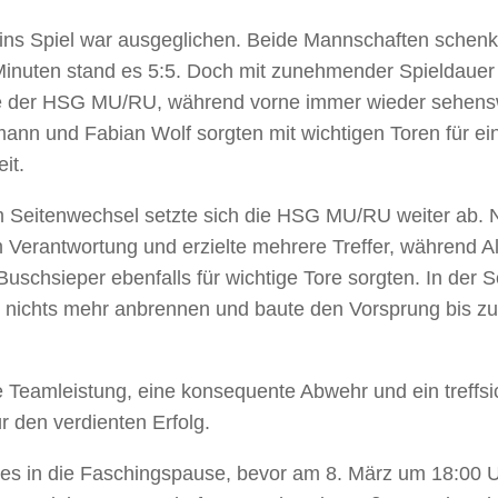
 ins Spiel war ausgeglichen. Beide Mannschaften schenkt
inuten stand es 5:5. Doch mit zunehmender Spieldauer st
 der HSG MU/RU, während vorne immer wieder sehenswer
ann und Fabian Wolf sorgten mit wichtigen Toren für e
it.
Seitenwechsel setzte sich die HSG MU/RU weiter ab. N
Verantwortung und erzielte mehrere Treffer, während A
uschsieper ebenfalls für wichtige Tore sorgten. In der 
 nichts mehr anbrennen und baute den Vorsprung bis z
e Teamleistung, eine konsequente Abwehr und ein treffsic
ür den verdienten Erfolg.
es in die Faschingspause, bevor am 8. März um 18:00 Uh