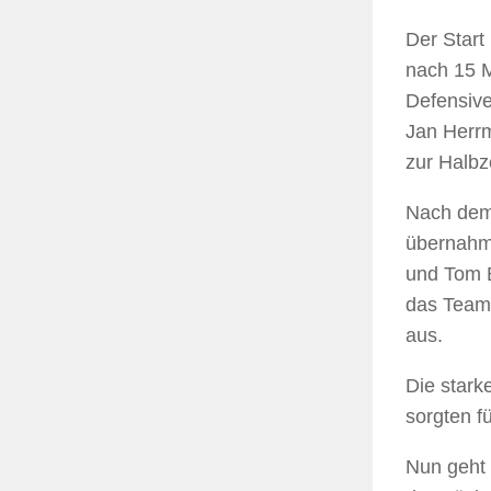
Der Start
nach 15 M
Defensive
Jan Herrm
zur Halbze
Nach dem 
übernahm 
und Tom B
das Team
aus.
Die stark
sorgten f
Nun geht 