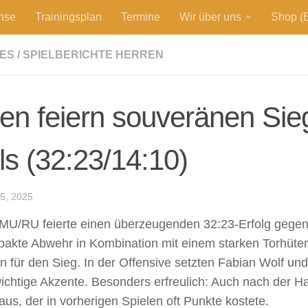
hse
Trainingsplan
Termine
Wir über uns
Shop (E
ES
/
SPIELBERICHTE HERREN
en feiern souveränen Si
els (32:23/14:10)
5, 2025
U/RU feierte einen überzeugenden 32:23-Erfolg gegen 
akte Abwehr in Kombination mit einem starken Torhüter
n für den Sieg. In der Offensive setzten Fabian Wolf und
ichtige Akzente. Besonders erfreulich: Auch nach der Hal
aus, der in vorherigen Spielen oft Punkte kostete.