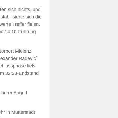
en sich nichts, und
abilisierte sich die
te Treffer fielen.
ine 14:10-Führung
orbert Mielenz
lexander Radevic´
Schlussphase ließ
um 32:23-Endstand
herer Angriff
r in Mutterstadt