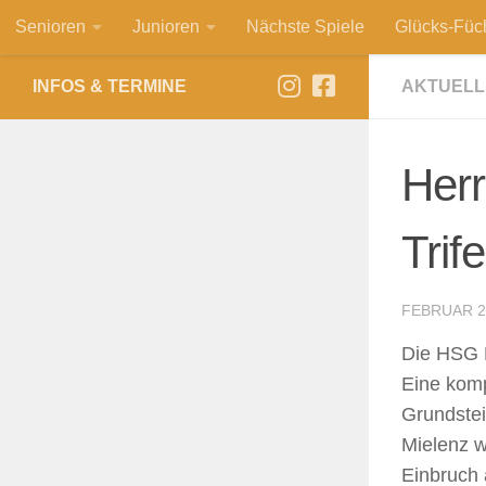
Senioren
Junioren
Nächste Spiele
Glücks-Füc
Zum Inhalt springen
INFOS & TERMINE
AKTUELL
Herr
Trif
FEBRUAR 2
Die HSG M
Eine komp
Grundstei
Mielenz w
Einbruch 