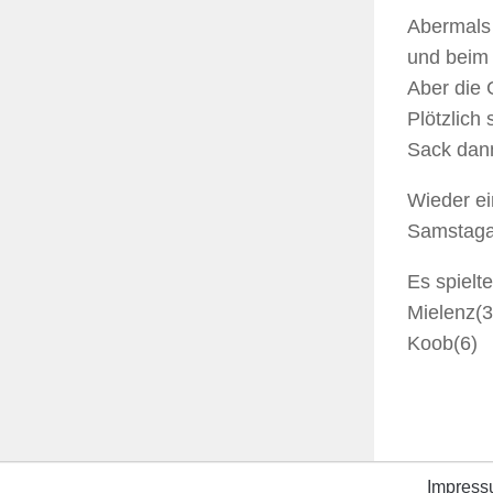
Abermals 
und beim 
Aber die 
Plötzlich
Sack dan
Wieder ei
Samstaga
Es spielt
Mielenz(3
Koob(6)
Impres