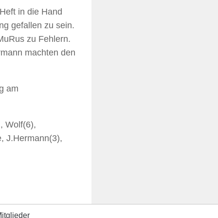
eft in die Hand
g gefallen zu sein.
 MuRus zu Fehlern.
Hermann machten den
ng am
, Wolf(6),
e, J.Hermann(3),
itglieder