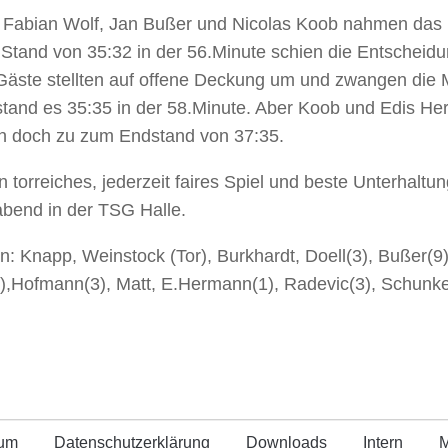
Fabian Wolf, Jan Bußer und Nicolas Koob nahmen das H
Stand von 35:32 in der 56.Minute schien die Entscheidun
Gäste stellten auf offene Deckung um und zwangen die
 stand es 35:35 in der 58.Minute. Aber Koob und Edis 
n doch zu zum Endstand von 37:35.
n torreiches, jederzeit faires Spiel und beste Unterhaltu
bend in der TSG Halle.
en: Knapp, Weinstock (Tor), Burkhardt, Doell(3), Bußer(9)
),Hofmann(3), Matt, E.Hermann(1), Radevic(3), Schunk
sum
Datenschutz­erklärung
Downloads
Intern
M