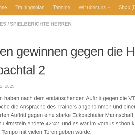
hse
Trainingsplan
Termine
Wir über uns
Shop (E
ES
/
SPIELBERICHTE HERREN
ren gewinnen gegen die 
achtal 2
2, 2025
n haben nach dem enttäuschenden Auftritt gegen die 
oche die Ansprache des Trainers angenommen und einen
ierten Auftritt gegen eine starke Eckbachtaler Mannschaft
in Dirmstein endete 42:42, und es war im Voraus schon k
 Tempo mit vielen Toren geben würde.