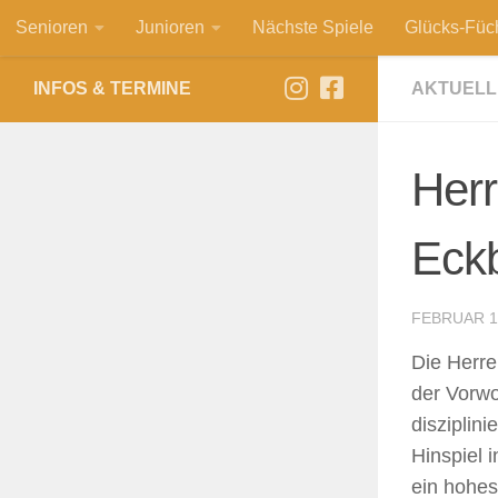
Senioren
Junioren
Nächste Spiele
Glücks-Füc
Zum Inhalt springen
INFOS & TERMINE
AKTUELL
Her
Eckb
FEBRUAR 1
Die Herre
der Vorw
disziplin
Hinspiel 
ein hohes