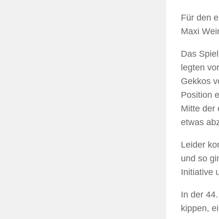
Für den e
Maxi Wein
Das Spiel
legten vo
Gekkos vo
Position e
Mitte der
etwas abz
Leider ko
und so gi
Initiativ
In der 44
kippen, e