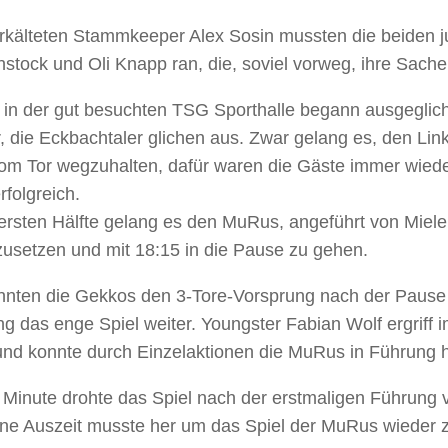
rkälteten Stammkeeper Alex Sosin mussten die beiden j
stock und Oli Knapp ran, die, soviel vorweg, ihre Sach
 in der gut besuchten TSG Sporthalle begann ausgegli
r, die Eckbachtaler glichen aus. Zwar gelang es, den Li
m Tor wegzuhalten, dafür waren die Gäste immer wieder
rfolgreich.
 ersten Hälfte gelang es den MuRus, angeführt von Miele
usetzen und mit 18:15 in die Pause zu gehen.
nnten die Gekkos den 3-Tore-Vorsprung nach der Pause 
ng das enge Spiel weiter. Youngster Fabian Wolf ergriff 
e und konnte durch Einzelaktionen die MuRus in Führung h
. Minute drohte das Spiel nach der erstmaligen Führung
ine Auszeit musste her um das Spiel der MuRus wieder 