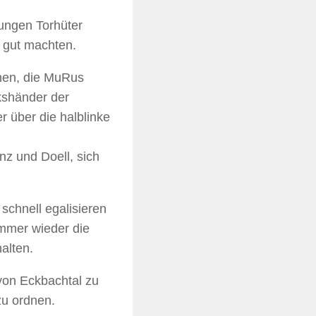
ungen Torhüter
e gut machten.
chen, die MuRus
nkshänder der
 über die halblinke
nz und Doell, sich
schnell egalisieren
immer wieder die
alten.
 von Eckbachtal zu
zu ordnen.