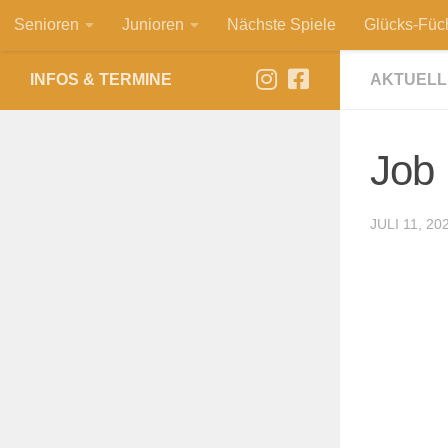
Senioren
Junioren
Nächste Spiele
Glücks-Füc
Zum Inhalt springen
INFOS & TERMINE
AKTUELL
Job
JULI 11, 20