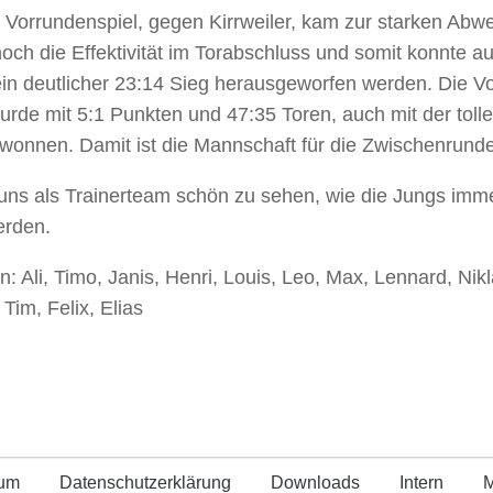
n Vorrundenspiel, gegen Kirrweiler, kam zur starken Abweh
noch die Effektivität im Torabschluss und somit konnte a
ein deutlicher 23:14 Sieg herausgeworfen werden. Die Vo
rde mit 5:1 Punkten und 47:35 Toren, auch mit der toll
ewonnen. Damit ist die Mannschaft für die Zwischenrunde q
r uns als Trainerteam schön zu sehen, wie die Jungs imm
erden.
n: Ali, Timo, Janis, Henri, Louis, Leo, Max, Lennard, Nik
 Tim, Felix, Elias
sum
Datenschutz­erklärung
Downloads
Intern
M