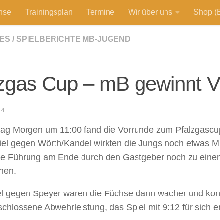
hse
Trainingsplan
Termine
Wir über uns
Shop (E
ES
/
SPIELBERICHTE MB-JUGEND
zgas Cup – mB gewinnt V
24
g Morgen um 11:00 fand die Vorrunde zum Pfalzgascup 
iel gegen Wörth/Kandel wirkten die Jungs noch etwas 
ore Führung am Ende durch den Gastgeber noch zu eine
hen.
el gegen Speyer waren die Füchse dann wacher und kon
schlossene Abwehrleistung, das Spiel mit 9:12 für sich e