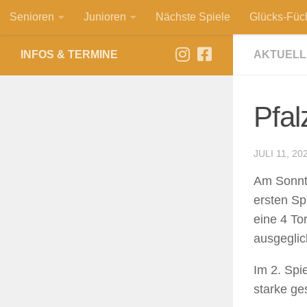
Senioren
Junioren
Nächste Spiele
Glücks-Füc
Zum Inhalt springen
INFOS & TERMINE
AKTUELL
Pfal
JULI 11, 20
Am Sonnta
ersten Sp
eine 4 T
ausgeglic
Im 2. Spi
starke ge