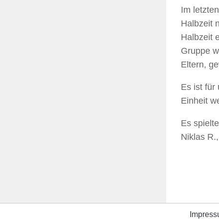
Im letzte
Halbzeit 
Halbzeit 
Gruppe wu
Eltern, g
Es ist fü
Einheit w
Es spielte
Niklas R.,
Impres