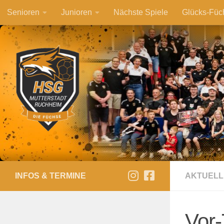
Senioren
Junioren
Nächste Spiele
Glücks-Füc
Zum Inhalt springen
INFOS & TERMINE
AKTUELL
Vor-