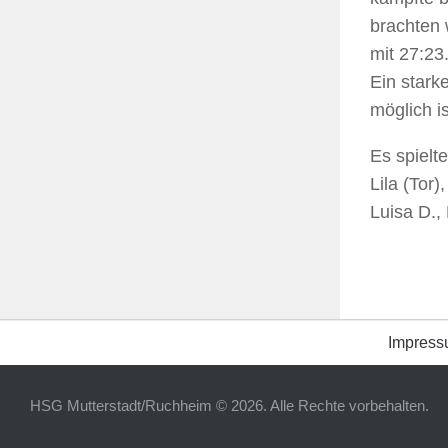
brachten 
mit 27:23
Ein stark
möglich is
Es spielte
Lila (Tor)
Luisa D.,
Impres
HSG Mutterstadt/Ruchheim © 2026. Alle Rechte vorbehalten.