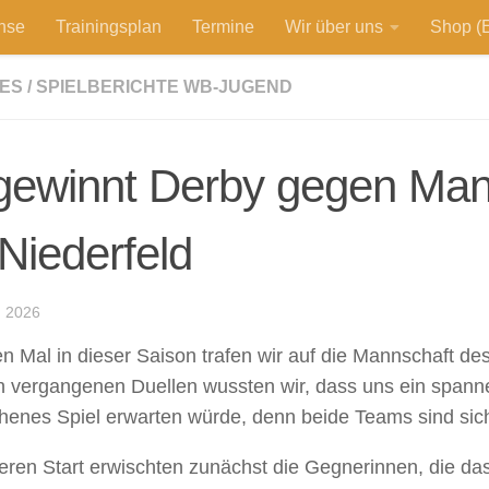
hse
Trainingsplan
Termine
Wir über uns
Shop (E
ES
/
SPIELBERICHTE WB-JUGEND
gewinnt Derby gegen Man
Niederfeld
 2026
n Mal in dieser Saison trafen wir auf die Mannschaft de
n vergangenen Duellen wussten wir, dass uns ein span
henes Spiel erwarten würde, denn beide Teams sind sich
ren Start erwischten zunächst die Gegnerinnen, die das