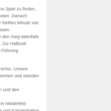
ns Spiel zu finden.
Knoten. Danach
 fünften Minute vier
üssen.
e den Sieg ebenfalls
. Zur Halbzeit
0-Führung
nichts. Unsere
zusammen und standen
en und den
nn Niederfeld
tz und Konzentration