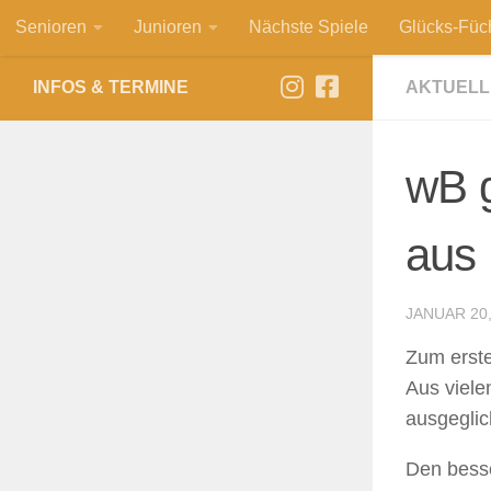
Senioren
Junioren
Nächste Spiele
Glücks-Füc
Zum Inhalt springen
INFOS & TERMINE
AKTUELL
wB 
aus 
JANUAR 20,
Zum erste
Aus viele
ausgeglic
Den besse