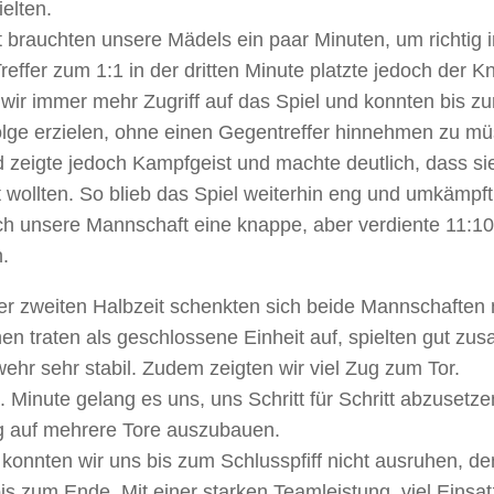
ielten.
t brauchten unsere Mädels ein paar Minuten, um richtig i
reffer zum 1:1 in der dritten Minute platzte jedoch der 
ir immer mehr Zugriff auf das Spiel und konnten bis zur
olge erzielen, ohne einen Gegentreffer hinnehmen zu m
d zeigte jedoch Kampfgeist und machte deutlich, dass si
 wollten. So blieb das Spiel weiterhin eng und umkämpft
ch unsere Mannschaft eine knappe, aber verdiente 11:1
n.
er zweiten Halbzeit schenkten sich beide Mannschaften 
nen traten als geschlossene Einheit auf, spielten gut 
wehr sehr stabil. Zudem zeigten wir viel Zug zum Tor.
. Minute gelang es uns, uns Schritt für Schritt abzusetz
g auf mehrere Tore auszubauen.
konnten wir uns bis zum Schlusspfiff nicht ausruhen, de
is zum Ende. Mit einer starken Teamleistung, viel Einsa