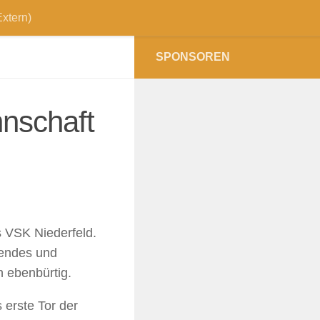
xtern)
SPONSOREN
nschaft
s VSK Niederfeld.
nendes und
 ebenbürtig.
 erste Tor der