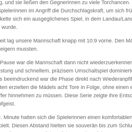
g, und sie ließen den Gegnerinnen zu viele Torchancen. G
pielerinnen im Angriff die Durchschlagskraft, um sich fr
kelte sich ein ausgeglichenes Spiel, in dem Landau/La
h wurde.
eit lag unsere Mannschaft knapp mit 10:9 vorne. Den Mä
steigern mussten.
Pause war die Mannschaft dann nicht wiederzuerkennen.
stung und schnellem, präzisem Umschaltspiel dominierten
 beeindruckend war die Phase direkt nach Wiederanpfiff
ten erzielten die Mädels acht Tore in Folge, ohne einen 
fer hinnehmen zu müssen. Diese Serie zeigte ihre Ents
geist.
2. Minute hatten sich die Spielerinnen einen komfortabl
pielt. Diesen Abstand hielten sie souverän bis zum Schl