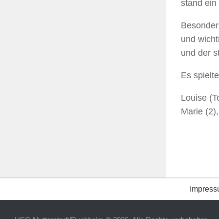
stand ein
Besonders
und wicht
und der s
Es spielte
Louise (To
Marie (2)
Impres