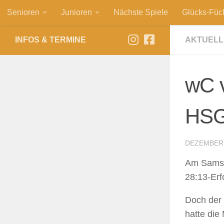
Senioren
Junioren
Nächste Spiele
Glücks-Füc
Zum Inhalt springen
INFOS & TERMINE
AKTUELL
wC v
HSG
DEZEMBER 
Am Samsta
28:13-Erf
Doch der 
hatte die