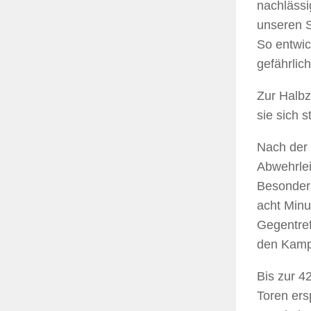
nachlässi
unseren S
So entwic
gefährlic
Zur Halbz
sie sich 
Nach der 
Abwehrlei
Besonders
acht Minu
Gegentref
den Kampf
Bis zur 4
Toren ers