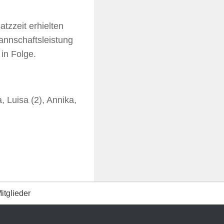
tzzeit erhielten
nnschaftsleistung
in Folge.
a, Luisa (2), Annika,
itglieder