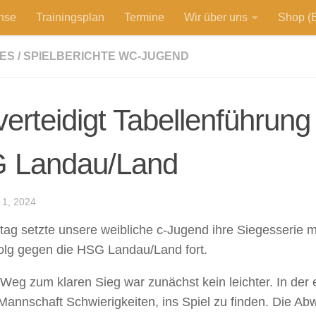
hse
Trainingsplan
Termine
Wir über uns
Shop (E
ES
/
SPIELBERICHTE WC-JUGEND
erteidigt Tabellenführun
 Landau/Land
1, 2024
g setzte unsere weibliche c-Jugend ihre Siegesserie m
olg gegen die HSG Landau/Land fort.
Weg zum klaren Sieg war zunächst kein leichter. In der 
 Mannschaft Schwierigkeiten, ins Spiel zu finden. Die Ab