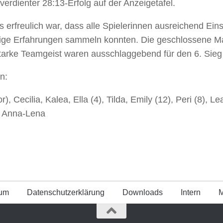
 verdienter 28:13-Erfolg auf der Anzeigetafel.
 erfreulich war, dass alle Spielerinnen ausreichend Einsa
ige Erfahrungen sammeln konnten. Die geschlossene Ma
tarke Teamgeist waren ausschlaggebend für den 6. Sieg 
n:
r), Cecilia, Kalea, Ella (4), Tilda, Emily (12), Peri (8), Le
, Anna-Lena
sum
Datenschutz­erklärung
Downloads
Intern
M