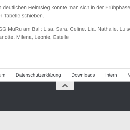
 deutlichen Heimsieg konnte man sich in der Frühphase
er Tabelle schieben.
SG MuRu am Ball: Lisa, Sara, Celine, Lia, Nathalie, Lui
rlotte, Milena, Leonie, Estelle
sum
Datenschutz­erklärung
Downloads
Intern
M