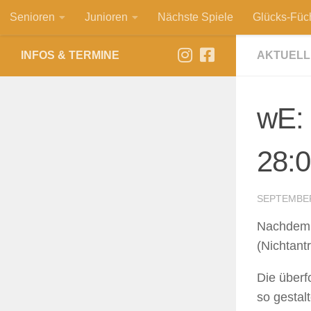
Senioren
Junioren
Nächste Spiele
Glücks-Füc
Zum Inhalt springen
INFOS & TERMINE
AKTUELL
wE:
28:0
SEPTEMBER
Nachdem 
(Nichtant
Die überf
so gestalt