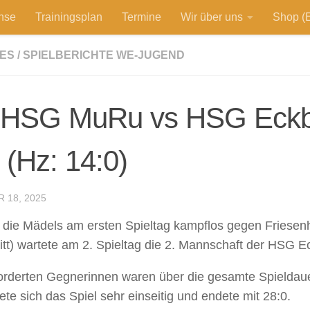
hse
Trainingsplan
Termine
Wir über uns
Shop (E
ES
/
SPIELBERICHTE WE-JUGEND
 HSG MuRu vs HSG Eckb
 (Hz: 14:0)
 18, 2025
die Mädels am ersten Spieltag kampflos gegen Friese
ritt) wartete am 2. Spieltag die 2. Mannschaft der HSG E
orderten Gegnerinnen waren über die gesamte Spieldau
ete sich das Spiel sehr einseitig und endete mit 28:0.