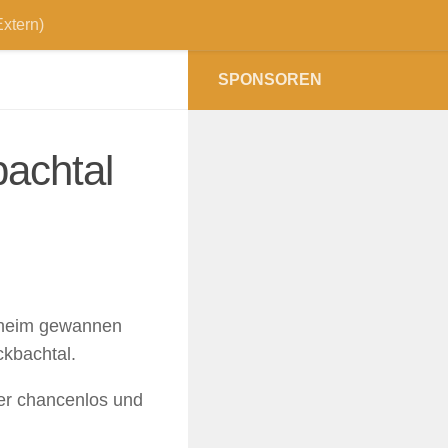
xtern)
SPONSOREN
achtal
nheim gewannen
ckbachtal.
er chancenlos und