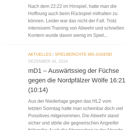
Nach dem 22:22 im Hinspiel, hatte man die
Hoffnung auch beim Rückspiel mithalten zu
können. Leider war das nicht der Fall. Trotz
intensivem Training von Abwehr und schnellen
Kontern wurde davon wenig im Spiel...
AKTUELLES
/
SPIELBERICHTE MD-JUGEND
DEZEMBER 16, 2024
mD1 – Auswärtssieg der Füchse
gegen die Nordpfälzer Wölfe 16:21
(10:14)
Aus der Niederlage gegen das HLZ vom
letzten Sonntag hatte man scheinbar doch viel
Possitives mitgenommen. Die Abwehr stand
sicher und störte die gegnerischen Angreifer