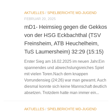
AKTUELLES
/
SPIELBERICHTE MD-JUGEND
FEBRUAR 20, 2025
mD1- Heimsieg gegen die Gekkos
von der HSG Eckbachthal (TSV
Freinsheim, ATB Heuchelheim,
TuS Laumersheim) 32:29 (15:15)
Erster Sieg am 16.02.2025 im neuen Jahr.Ein
spannendes und abwechslungsreiches Spiel
mit vielen Toren.Nach dem knappen
Vorrundensieg (24:26) war man gewarnt. Auch
diesmal konnte sich keine Mannschaft deutlich
absetzen. Trotzdem hatte man immer ein...
AKTUELLES
/
SPIELBERICHTE MD-JUGEND