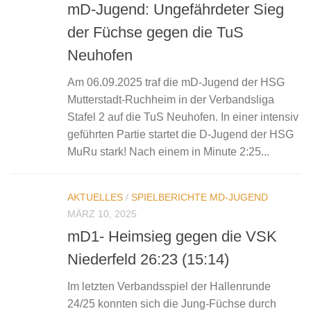
mD-Jugend: Ungefährdeter Sieg
der Füchse gegen die TuS
Neuhofen
Am 06.09.2025 traf die mD-Jugend der HSG
Mutterstadt-Ruchheim in der Verbandsliga
Stafel 2 auf die TuS Neuhofen. In einer intensiv
geführten Partie startet die D-Jugend der HSG
MuRu stark! Nach einem in Minute 2:25...
AKTUELLES
/
SPIELBERICHTE MD-JUGEND
MÄRZ 10, 2025
mD1- Heimsieg gegen die VSK
Niederfeld 26:23 (15:14)
Im letzten Verbandsspiel der Hallenrunde
24/25 konnten sich die Jung-Füchse durch