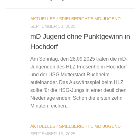
AKTUELLES
/
SPIELBERICHTE MD-JUGEND
SEPTEMBER 30, 2025
mD Jugend ohne Punktgewinn in
Hochdorf
Am Sonntag, den 28.09.2025 trafen die mD-
Jungenden des HLZ Friesenheim-Hochdorf
und der HSG Mutterstadt-Ruchheim
aufeinander. Das Auswärtsspiel beim HLZ
sollte für die HSG-Jungs in einer deutlichen
Niederlage enden. Schon die ersten zehn
Minuten reichen...
AKTUELLES
/
SPIELBERICHTE MD-JUGEND
SEPTEMBER 15, 2025