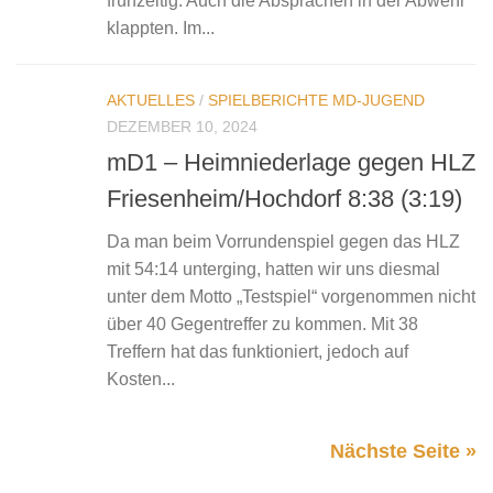
frühzeitig. Auch die Absprachen in der Abwehr
klappten. Im...
AKTUELLES
/
SPIELBERICHTE MD-JUGEND
DEZEMBER 10, 2024
mD1 – Heimniederlage gegen HLZ
Friesenheim/Hochdorf 8:38 (3:19)
Da man beim Vorrundenspiel gegen das HLZ
mit 54:14 unterging, hatten wir uns diesmal
unter dem Motto „Testspiel“ vorgenommen nicht
über 40 Gegentreffer zu kommen. Mit 38
Treffern hat das funktioniert, jedoch auf
Kosten...
Nächste Seite »