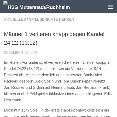
Zum Inhalt springen
AKTUELLES
/
SPIELBERICHTE HERREN
Männer 1 verlieren knapp gegen Kandel
24:22 (13:12)
DEZEMBER 10, 2023
Im letzten Vorrundenspiel verlieren die Herren 1 leider knapp in
Kandel 24:22 (13:12) und schließen die Vorrunde mit 8:14
Punkten ab. Mit einer ziemlich dünn besetzten Bank (Alex
Radevic´gesperrt, Alex Sosin und Tom Buschsieper verletzt,
Jan Rössler und Srdjan auf Heimaturlaub, Jan Herrman krank)
blieben noch 9 Feldspieler inklusive eines angeschlagenen Edis
Herrmann.
Doch nun zum Spiel: In der erste Halbzeit entwickelte sich ein
recht ausgeglichenes Spiel, in der wir in der meisten Zeit sogar