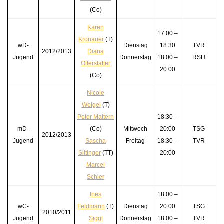
(Co)
Karen
17:00 –
Kronauer
(T)
wD-
Dienstag
18:30
TVR
2012/2013
Diana
Jugend
Donnerstag
18:00 –
RSH
Otterstätter
20:00
(Co)
Nicole
Weigel
(T)
Peter Mattern
18:30 –
mD-
(Co)
Mittwoch
20:00
TSG
2012/2013
Jugend
Sascha
Freitag
18:30 –
TVR
Sittinger
(TT)
20:00
Marcel
Schier
Ines
18:00 –
wC-
Feldmann
(T)
Dienstag
20:00
TSG
2010/2011
Jugend
Siggi
Donnerstag
18:00 –
TVR