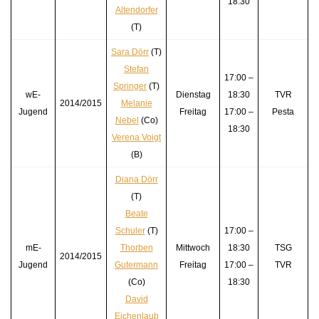
18:30
Altendorfer
(T)
Sara Dörr
(T)
Stefan
17:00 –
Springer
(T)
wE-
Dienstag
18:30
TVR
2014/2015
Melanie
Jugend
Freitag
17:00 –
Pesta
Nebel
(Co)
18:30
Verena Voigt
(B)
Diana Dörr
(T)
Beate
Schuler
(T)
17:00 –
mE-
Thorben
Mittwoch
18:30
TSG
2014/2015
Jugend
Gutermann
Freitag
17:00 –
TVR
(Co)
18:30
David
Eichenlaub