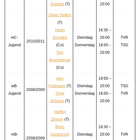
Schantz
(T)
20:00
Oliver Staffort
(T)
Heiko
18:30 –
mC-
Schultes
Dienstag
20:00
TVR
2010/2011
Jugend
(Co)
Donnerstag
18:00 –
TSG
Tom
20:00
Buschsieper
(Co)
Ines
18:00 –
wB-
Feldmann
(T)
Dienstag
20:00
TSG
2008/2009
Jugend
Siggi
Donnerstag
18:00 –
TVR
Schantz
(T)
20:00
Steffen
Zimmer
(T)
Björn
18:30 –
mB-
Süntzenich
Dienstag
20:00
TVR
2008/2009