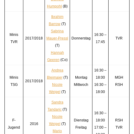
Humpohl
(B)
Ibrahim
Barrow
(T)
Sabrina
Minis
16:30 –
2017/2018
Mauer-Pressl
Donnerstag
TVR
TVR
17:45
(T)
Hannah
Geeren
(Co)
Andrea
16:30 –
Minis
Bleimaier
(T)
Montag
18:00
MGH
2017/2018
TSG
Nicole
Mittwoch
16:30 –
RSH
Weigel
(T)
18:00
Sandra
Tandaric
(T)
16:30 –
Nicole
F-
Dienstag
18:00
RSH
2016
Weigel
(T)
Jugend
Freitag
17:00 –
TVR
Mario