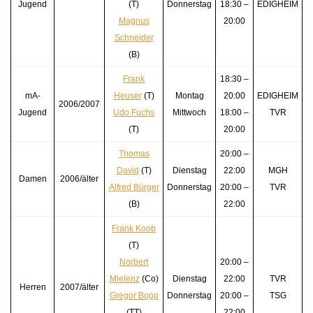
Jugend
(T)
Donnerstag
18:30 –
EDIGHEIM
Magnus
20:00
Schneider
(B)
Frank
18:30 –
mA-
Heuser
(T)
Montag
20:00
EDIGHEIM
2006/2007
Jugend
Udo Fuchs
Mittwoch
18:00 –
TVR
(T)
20:00
Thomas
20:00 –
David
(T)
Dienstag
22:00
MGH
Damen
2006/älter
Alfred Bürger
Donnerstag
20:00 –
TVR
(B)
22:00
Frank Koob
(T)
Norbert
20:00 –
Mielenz
(Co)
Dienstag
22:00
TVR
Herren
2007/älter
Gregor Bopp
Donnerstag
20:00 –
TSG
(TT)
22:00