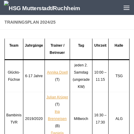
Zum Inhalt springen
TRAININGSPLAN 2024/25
Team
Jahrgänge
Trainer /
Tag
Uhrzeit
Halle
Betreuer
jeden 2.
Glücks-
Annika Doell
Samstag
10:00 –
6-17 Jahre
TSG
Füchse
(T)
(ungerade
11:15
KW)
Julian Krüger
(T)
Ina
Bambinis
16:30 –
2019/2020
Brenneisen
Mittwoch
ALG
TVR
17:30
(B)
Daniela