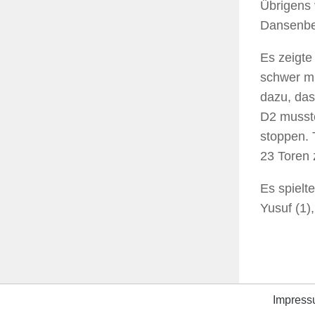
Übrigens 
Dansenbe
Es zeigte
schwer mi
dazu, das
D2 musste
stoppen. 
23 Toren 
Es spielte
Yusuf (1),
Impres