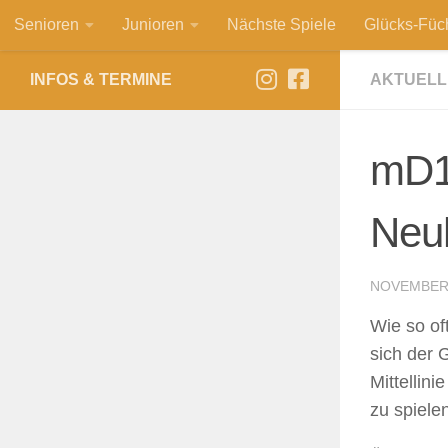
Senioren
Junioren
Nächste Spiele
Glücks-Füc
Zum Inhalt springen
INFOS & TERMINE
AKTUELL
mD1
Neuh
NOVEMBER 
Wie so of
sich der 
Mittellini
zu spiele