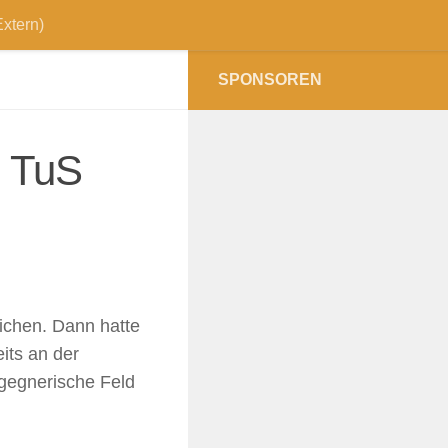
xtern)
SPONSOREN
n TuS
lichen. Dann hatte
eits an der
s gegnerische Feld