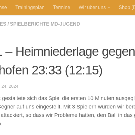
hse
Trainingsplan
Termine
Wir über uns
Shop (E
ES
/
SPIELBERICHTE MD-JUGEND
 – Heimniederlage gege
ofen 23:33 (12:15)
24, 2024
t gestaltete sich das Spiel die ersten 10 Minuten ausgeg
Gegner auf uns eingestellt. Mit 3 Spielern wurden wir ber
e attackiert, so dass wir Probleme hatten, den Ball in da
n.